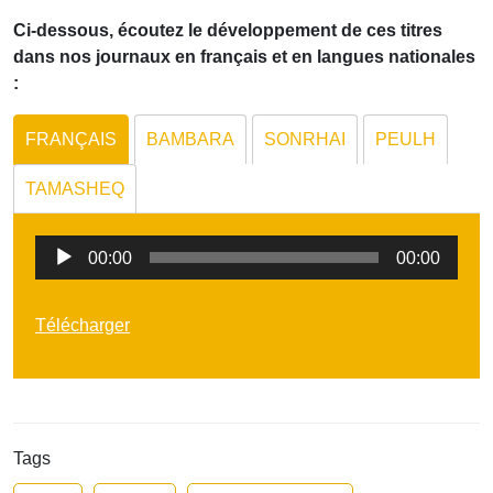
Ci-dessous, écoutez le développement de ces titres
dans nos journaux en français et en langues nationales
:
FRANÇAIS
BAMBARA
SONRHAI
PEULH
TAMASHEQ
Lecteur
00:00
00:00
audio
Télécharger
Tags