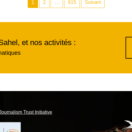
1
2
…
615
Suivant
Sahel, et nos activités :
matiques
Journalism Trust Initiative