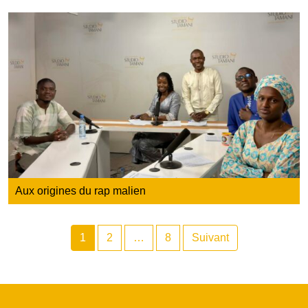
Aux origines du rap malien
1
2
…
8
Suivant