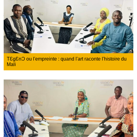
TƐgƐnƆ ou l'empreinte : quand l'art raconte l'histoire du
Mali