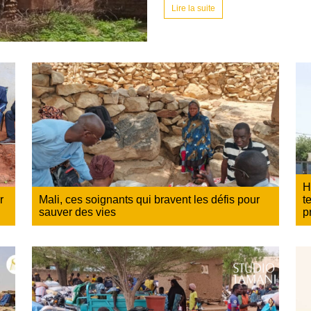
Lire la suite
H
r
Mali, ces soignants qui bravent les défis pour
t
sauver des vies
p