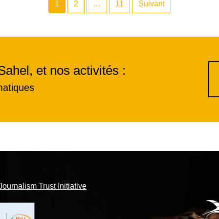
1
2
…
11
Suivant
Sahel, et nos activités :
matiques
Journalism Trust Initiative