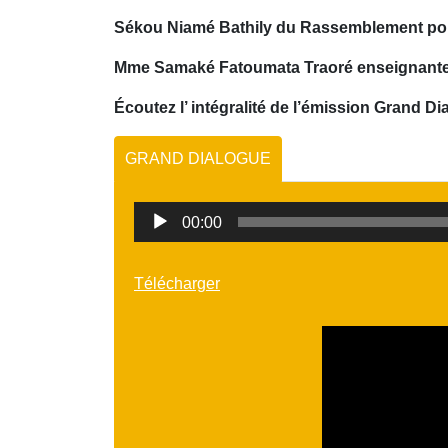
Sékou Niamé Bathily du Rassemblement pou
Mme Samaké Fatoumata Traoré enseignante
Écoutez l’ intégralité de l’émission Grand Di
GRAND DIALOGUE
Lecteur
00:00
audio
Télécharger