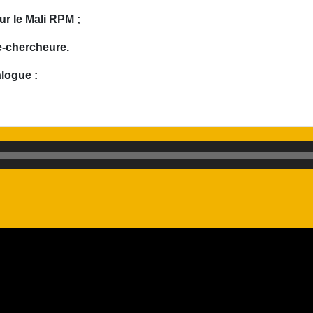
r le Mali RPM ;
-chercheure.
alogue :