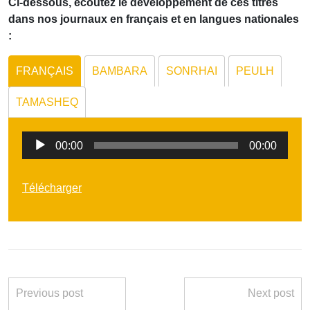
Ci-dessous, écoutez le développement de ces titres
dans nos journaux en français et en langues nationales
:
FRANÇAIS
BAMBARA
SONRHAI
PEULH
TAMASHEQ
Lecteur
00:00
00:00
audio
Télécharger
Previous post
Next post