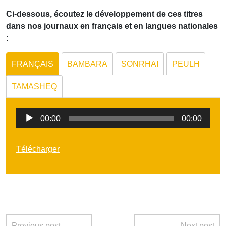
Ci-dessous, écoutez le développement de ces titres
dans nos journaux en français et en langues nationales
:
FRANÇAIS
BAMBARA
SONRHAI
PEULH
TAMASHEQ
Lecteur
00:00
00:00
audio
Télécharger
Previous post
Next post