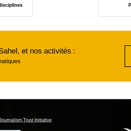
disciplines
P
Sahel, et nos activités :
matiques
Journalism Trust Initiative