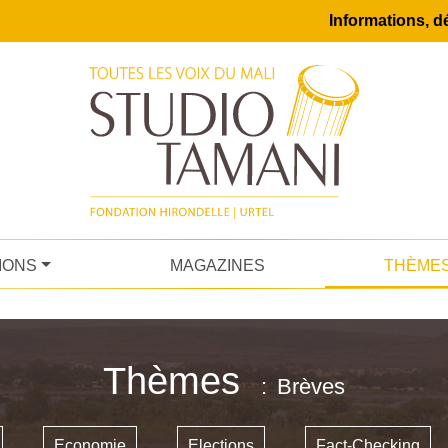
Informations, dé
IONS
MAGAZINES
THÈME
Thèmes
Brèves
Economie
Elections
Fact-Checking