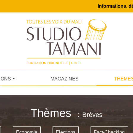
Informations, dé
IONS
MAGAZINES
THÈME
Thèmes
Brèves
Economie
Elections
Fact-Checking