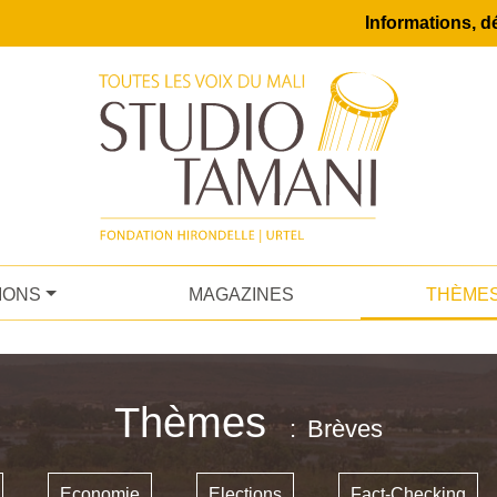
Informations, dé
IONS
MAGAZINES
THÈME
Thèmes
Brèves
Economie
Elections
Fact-Checking