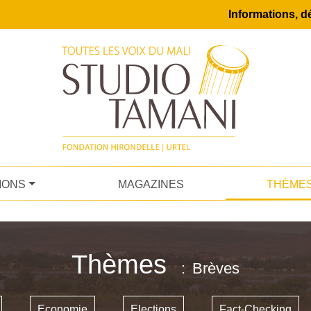
Informations, dé
IONS
MAGAZINES
THÈME
Thèmes
Brèves
Economie
Elections
Fact-Checking