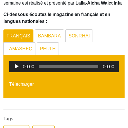
semaine est réalisé et présenté par
Lalla-Aicha Walet Infa
Ci-dessous écoutez le magazine en français et en
langues nationales :
FRANÇAIS
BAMBARA
SONRHAI
TAMASHEQ
PEULH
Lecteur
00:00
00:00
audio
Télécharger
Tags