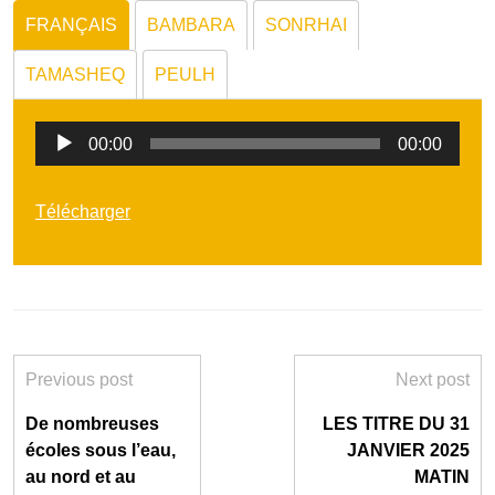
FRANÇAIS
BAMBARA
SONRHAI
TAMASHEQ
PEULH
Lecteur
00:00
00:00
audio
Télécharger
Previous post
Next post
De nombreuses
LES TITRE DU 31
écoles sous l’eau,
JANVIER 2025
au nord et au
MATIN