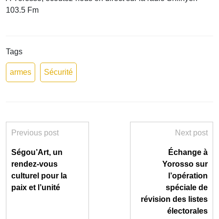
103.5 Fm
Tags
armes
Sécurité
Previous post
Next post
Ségou’Art, un
Échange à
rendez-vous
Yorosso sur
culturel pour la
l’opération
paix et l’unité
spéciale de
révision des listes
électorales