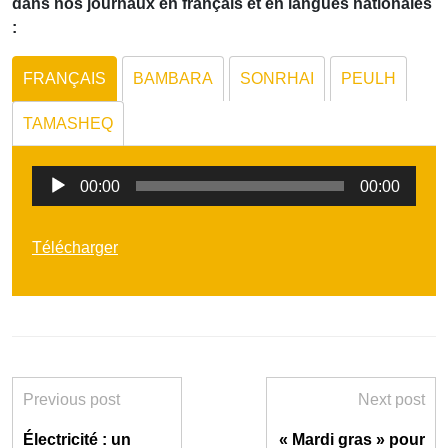
dans nos journaux en français et en langues nationales
:
FRANÇAIS
BAMBARA
SONRHAI
PEULH
TAMASHEQ
Lecteur
00:00
00:00
audio
Télécharger
Previous post
Next post
Électricité : un
« Mardi gras » pour