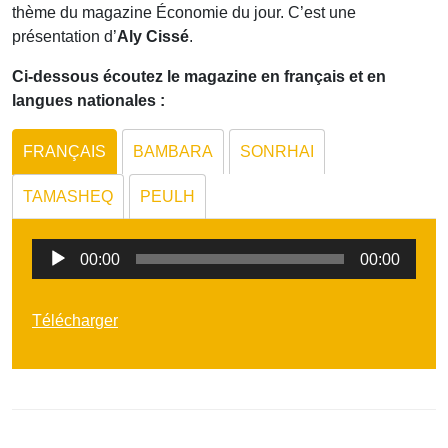
thème du magazine Économie du jour. C’est une
présentation d’
Aly Cissé
.
Ci-dessous écoutez le magazine en français et en
langues nationales :
FRANÇAIS
BAMBARA
SONRHAI
TAMASHEQ
PEULH
Lecteur
00:00
00:00
audio
Télécharger