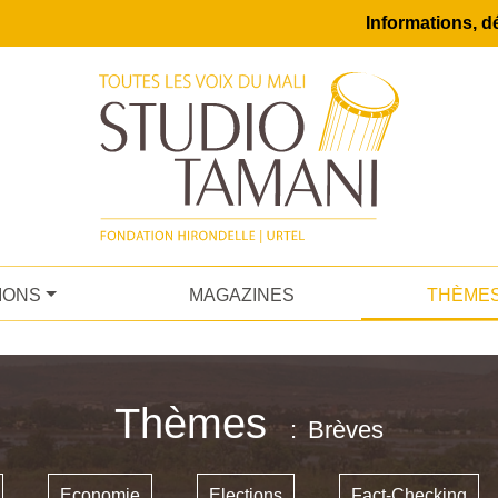
Informations, dé
IONS
MAGAZINES
THÈME
Thèmes
Brèves
Economie
Elections
Fact-Checking