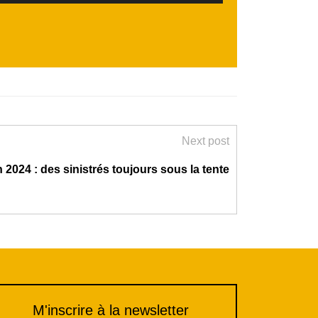
flèches
haut/bas
pour
augmenter
ou
diminuer
le
volume.
Next post
 2024 : des sinistrés toujours sous la tente
M'inscrire à la newsletter