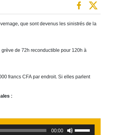
ivernage, que sont devenus les sinistrés de la
e grève de 72h reconductible pour 120h à
0 francs CFA par endroit. Si elles parlent
ales :
Utilisez
00:00
les