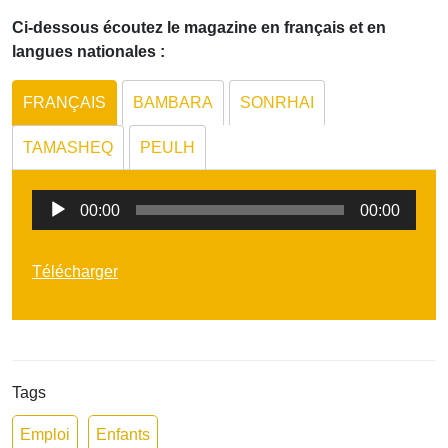
Ci-dessous écoutez le magazine en français et en
langues nationales :
FRANÇAIS
BAMBARA
SONRHAI
TAMASHEQ
PEULH
Lecteur
00:00
00:00
audio
Télécharger
Tags
Emploi
Enfants