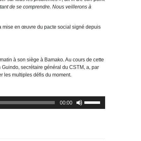
ortant de se comprendre. Nous veillerons à
la mise en œuvre du pacte social signé depuis
 matin à son siège à Bamako. Au cours de cette
n Guindo, secrétaire général du CSTM, a, par
ever les multiples défis du moment.
Utilisez
00:00
les
flèches
haut/bas
pour
augmenter