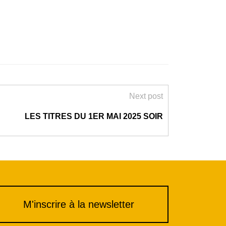
ou
diminuer
le
volume.
Next post
LES TITRES DU 1ER MAI 2025 SOIR
M'inscrire à la newsletter