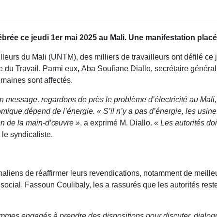
lébrée ce jeudi 1er mai 2025 au Mali. Une manifestation placé
lleurs du Mali (UNTM), des milliers de travailleurs ont défilé ce
e du Travail. Parmi eux
,
Aba Soufiane Diallo, secrétaire généra
omaines sont affectés.
ut un message, regardons de près le problème d’électricité au Mali
que dépend de l’énergie. « S’il n’y a pas d’énergie, les usines
ion de la main-d’œuvre »
, a exprimé M. Diallo.
« Les autorités do
t le syndicaliste.
 maliens de réaffirmer leurs revendications, notamment de meilleu
social, Fassoun Coulibaly, les a rassurés que les autorités rest
mmes engagés à prendre des dispositions pour discuter, dialogu