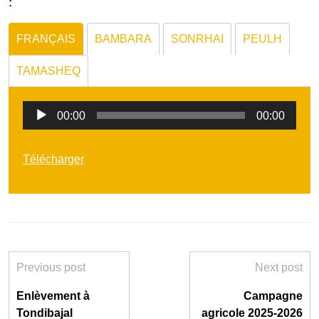
:
FRANÇAIS
BAMBARA
SONRHAI
PEULH
TAMASHEQ
Lecteur
00:00
00:00
audio
Télécharger
Previous post
Next post
Enlèvement à
Campagne
Tondibajal
agricole 2025-2026