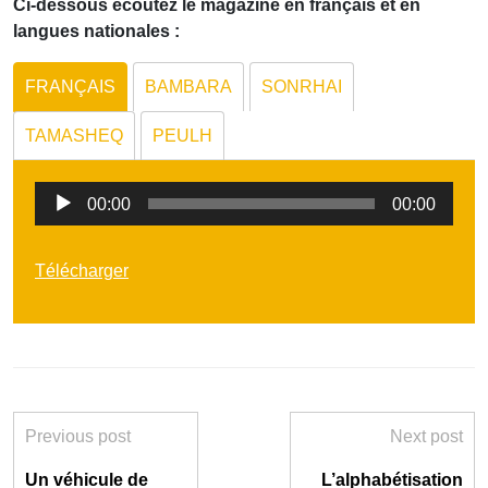
Ci-dessous écoutez le magazine en français et en
langues nationales :
FRANÇAIS
BAMBARA
SONRHAI
TAMASHEQ
PEULH
Lecteur
00:00
00:00
audio
Télécharger
Previous post
Next post
Un véhicule de
L’alphabétisation