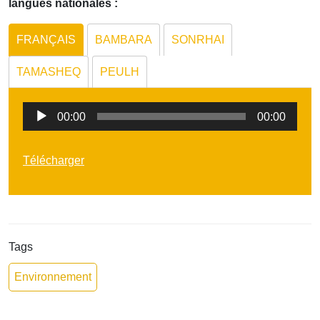
langues nationales :
FRANÇAIS
BAMBARA
SONRHAI
TAMASHEQ
PEULH
Lecteur
00:00
00:00
audio
Télécharger
Tags
Environnement