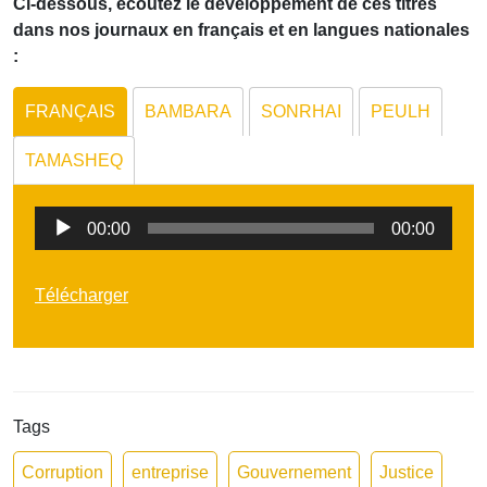
Ci-dessous, écoutez le développement de ces titres
dans nos journaux en français et en langues nationales
:
FRANÇAIS
BAMBARA
SONRHAI
PEULH
TAMASHEQ
Lecteur
00:00
00:00
audio
Télécharger
Tags
Corruption
entreprise
Gouvernement
Justice