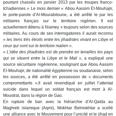
pourtant chassés en janvier 2013 par les troupes franco-
tchadiennes » Le mois dernier « Abou Aassim El-Mouhajir,
le porte-parole d’Al-Mourabitoune, a été arrêté le par les
militaires français sur le territoire nigérien. Il est
actuellement détenu à Niamey » toujours selon des sources
militaires. Au cours de ses interrogatoires il aurait reconnu
« les liens très étroits entre les jihadistes vivant en Libye et
ceux qui sont sur le territoire malien »
.
« L’idée des jihadistes est de prendre en tenailles les pays
qui se situent entre la Libye et le Mali »
, a expliqué une
source sécuritaire nigérienne, soulignant que Abou Aassim
El-Mouhajir, de nationalité égyptienne ou soudanaise, selon
les sources, a été arrêté en possession de « documents
compromettants ».Il avait revendiqué en juillet l’attentat
suicide dans lequel un soldat français est mort à Al-
Moustrat, dans la région de Gao.
En rupture de ban avec la hiérarchie d’Al-Qaïda au
Maghreb islamique (Aqmi), Mokhtar Belmokhtar a scellé
une alliance avec le Mouvement pour l’unicité et le jihad en