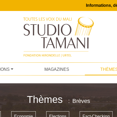
Informations, dé
IONS
MAGAZINES
THÈME
Thèmes
Brèves
Economie
Elections
Fact-Checking