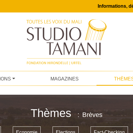
Informations, dé
IONS
MAGAZINES
THÈME
Thèmes
Brèves
Economie
Elections
Fact-Checking