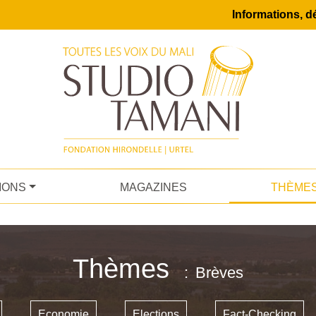
Informations, dé
IONS
MAGAZINES
THÈME
Thèmes
Brèves
Economie
Elections
Fact-Checking