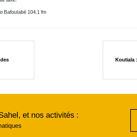
io Bafoulabé 104.1 fm
 des
Koutiala 
Sahel, et nos activités :
matiques