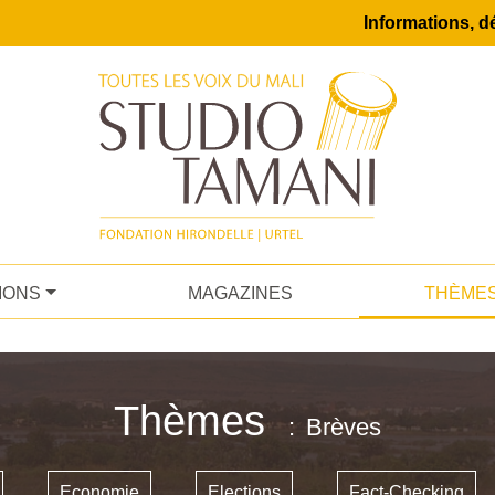
Informations, dé
IONS
MAGAZINES
THÈME
Thèmes
Brèves
Economie
Elections
Fact-Checking