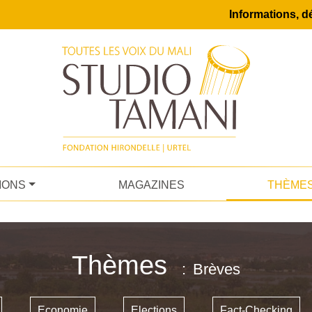
Informations, dé
IONS
MAGAZINES
THÈME
Thèmes
Brèves
Economie
Elections
Fact-Checking