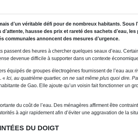
ais d’un véritable défi pour de nombreux habitants. Sous l’e
s d’attente, hausse des prix et rareté des sachets d’eau, le
orités communales annoncent des mesures d’urgence.
tants passent des heures à chercher quelques seaux d’eau. Cert
ense devenue difficile à supporter dans un contexte économique
liers équipés de groupes électrogènes fournissent de l’eau aux riv
. «
Ici, au quatrième quartier, on ne sait même plus quoi dire. Pa
abitante de Gao. Elle ajoute qu’un voisin fait fonctionner un gr
tante du coût de l’eau. Des ménagères affirment être contraint
torités à agir rapidement afin d’éviter une aggravation de la situ
INTÉES DU DOIGT