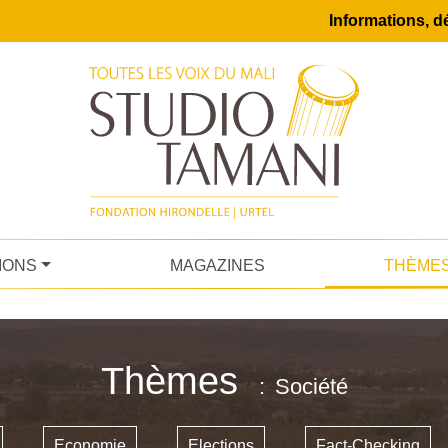
Informations, dé
IONS
MAGAZINES
THÈME
Thèmes
Société
Economie
Elections
Fact-Checking