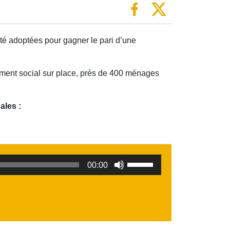
été adoptées pour gagner le pari d’une
ement social sur place, près de 400 ménages
ales :
Utilisez
00:00
les
flèches
haut/bas
pour
augmenter