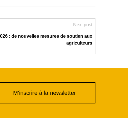
ou
diminuer
le
volume.
Next post
026 : de nouvelles mesures de soutien aux
agriculteurs
M'inscrire à la newsletter