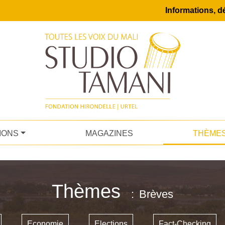
Informations, dé
IONS
MAGAZINES
THÈME
Thèmes
Brèves
Economie
Elections
Fact-Checking