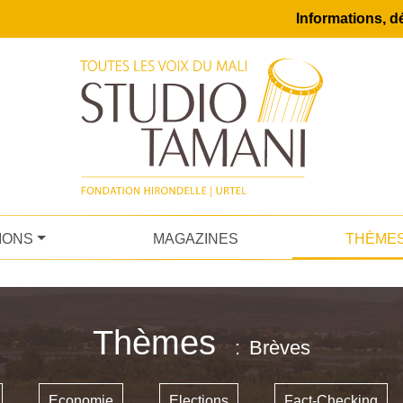
Informations, dé
IONS
MAGAZINES
THÈME
Thèmes
Brèves
Economie
Elections
Fact-Checking