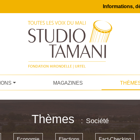
Informations, dé
IONS
MAGAZINES
THÈME
Thèmes
Société
Economie
Elections
Fact-Checking