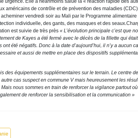
urgence. Elle a néanmoins salué la « réaction rapide des autorit
ux américains de contrôle et de prévention des maladies (CDC) p
fait acheminer vendredi soir au Mali par le Programme alimentai
ction individuelle, des gants, des masques et des seaux.Char
tion est suivie de très près
« L’évolution principale c’est que
itement de Kayes a été fermé avec le décès de la fillette qui éta
nt été négatifs. Donc à la date d’aujourd’hui, il n’y a aucun 
cessaire et aussi de mettre en place des dispositifs supplémentai
mis des équipements supplémentaires sur le terrain. Le centre d
u un autre cas suspect en commune V mais heureusement les résult
a. Mais nous sommes en train de renforcer la vigilance partout où
Egalement de renforcer la sensibilisation et la communication »
anie