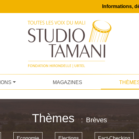
Informations, dé
IONS
MAGAZINES
THÈME
Thèmes
Brèves
Economie
Elections
Fact-Checking