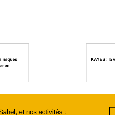
s risques
KAYES : la v
sse en
Sahel, et nos activités :