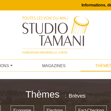
Informations, dé
IONS
MAGAZINES
THÈME
Thèmes
Brèves
Economie
Elections
Fact-Checking