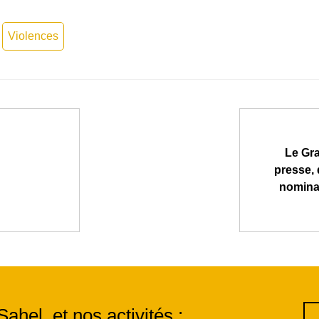
Violences
Le Gra
presse, 
nominat
Sahel, et nos activités :