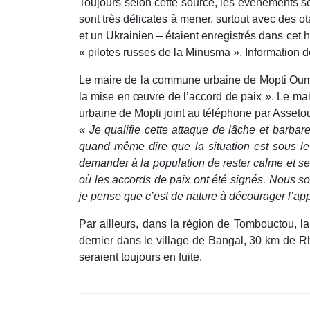
Toujours selon cette source, les événements so
sont très délicates à mener, surtout avec des o
et un Ukrainien – étaient enregistrés dans cet hô
« pilotes russes de la Minusma ». Information d
Le maire de la commune urbaine de Mopti Oumar 
la mise en œuvre de l’accord de paix ». Le ma
urbaine de Mopti joint au téléphone par Asseto
« Je qualifie cette attaque de lâche et barbar
quand même dire que la situation est sous le 
demander à la population de rester calme et ser
où les accords de paix ont été signés. Nous so
je pense que c’est de nature à décourager l’app
Par ailleurs, dans la région de Tombouctou, l
dernier dans le village de Bangal, 30 km de Rh
seraient toujours en fuite.