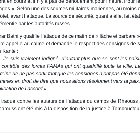
nt en cours et il n’y a pas de dénouement pour l’heure. Pour les
tages ». Selon une des sources militaires maliennes, au moins c
tel, avant l’attaque. La source de sécurité, quant à elle, fait éta
émentie par les autorités russes.
Bathily qualifie l’attaque de ce matin de « lâche et barbare ». 
ire appelle au calme et demande le respect des consignes de 
u Kanté :
e. Je suis vraiment indigné, d’autant plus que se sont les pais
contrôle des forces FAMAs qui ont quadrillé toute la ville. Le
eine de ne pas sortir tant que les consignes n’ont pas été donn
mmes en droit de dire que nous allons résolument vers la paix,
lication de l’accord »
.
a traque contre les auteurs de l’attaque du camps de Rhaouss s
arouss ont été mis à la disposition de la justice à Tombouctou.