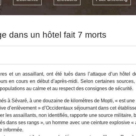
e dans un hôtel fait 7 morts
es et un assaillant, ont été tués dans l’attaque d’un hôtel 
ours en cours en début d’après-midi. Selon certaines sources,
es populations au calme et au respect des consignes de sécurité.
s à Sévaré, à une douzaine de kilomètres de Mopti, « est une pr
ntative d’enlèvement » d’Occidentaux séjournant dans cet établi
ger les assaillants, non identifiés, rapporte une source militaire
sés dans ses rangs », un homme avec une ceinture explosive « a ét
e informée.