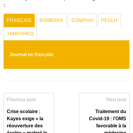
:
FRANÇAIS
BAMBARA
SONRHAI
PEULH
TAMASHEQ
Journal en français:
Previous post
Next post
Crise scolaire :
Traitement du
Kayes exige « la
Covid-19 : l’OMS
réouverture des
favorable à la
écoles » malgré le
médecine