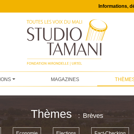
Informations, dé
IONS
MAGAZINES
THÈME
Thèmes
Brèves
Economie
Elections
Fact-Checking