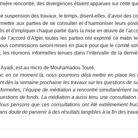
emière rencontre, des divergences étaient apparues sur cette qu
e suspension des travaux, le temps, disent-elles, d’avoir des con
rmettre aux parties de se consulter et d’harmoniser leurs pos
ités et d’impliquer chaque partie dans la mise en œuvre de l’acco
e l’accord d’Alger, toutes les parties ont exprimé ce matin leu
 sous commissions seront mises en place pour que le comité so
n, les réunions informelles tenues dans l’intervalle de la dern
e Ayadi, est au micro de Mouhamadou Touré.
ur, en ce moment là, nous pourrions déjà mettre en place les
dès la semaine prochaine les travaux sur les questions de subst
informelles, l’équipe de médiation a rencontré simultanément
 questions de fonds. La médiation a aussi tenu une consultatio
ous pensons que ces consultations ont été extrêmement fructu
s doute de parvenir à des résultats tangibles à la fin des trav