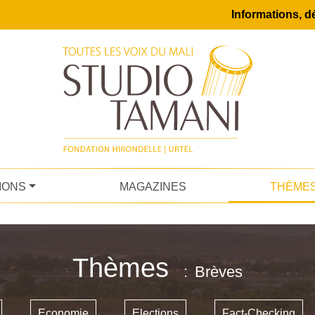
Informations, dé
IONS
MAGAZINES
THÈME
Thèmes
Brèves
Economie
Elections
Fact-Checking