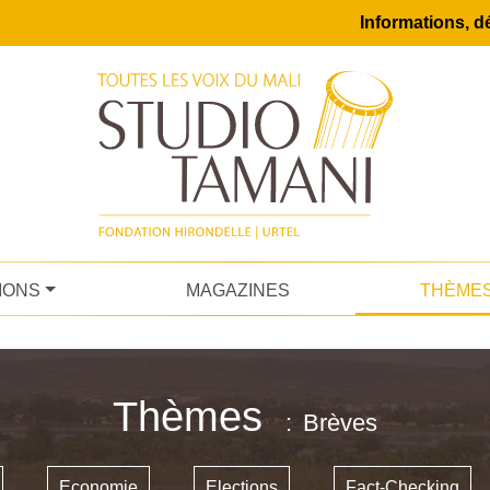
Informations, dé
IONS
MAGAZINES
THÈME
Thèmes
Brèves
Economie
Elections
Fact-Checking