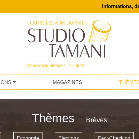
Informations, dé
IONS
MAGAZINES
THÈME
Thèmes
Brèves
Economie
Elections
Fact-Checking