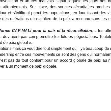
 provocation et un très mauvais signal à quelques jours des 
s affrontements. Sur place, des sources sécuritaires proches
our et s’infiltrent parmi les populations, en fournissant des
e des opérations de maintien de la paix a reconnu sans les 
orme CAP MALI pour la paix et la réconciliation
, « les af
 devraient pas compromettre les futures négociations. Toutefo
d de paix global ».
tions mais ça veut dire tout simplement qu’il ya beaucoup de c
adership entre ces mouvements ce sont des gens qui normaleme
n’est pas du tout confiant pour un accord globale de paix au
iver a un moment de paix globale.