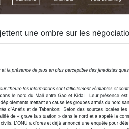
jettent une ombre sur les négociati
et la présence de plus en plus perceptible des jihadistes que
r l’heure les informations sont difficilement vérifiables et contr
ans le nord du Mali entre Gao et Kidal . Leur présence est 
déploiements mettant en cause les groupes armés du nord sans p
alités d’Anéfis et de Tabankort.. Selon des sources locales l
fié de « grave la situation » dans le nord et a appelé la co
 civils. L’ONU a d’ores et déjà annoncé une enquête pour déte