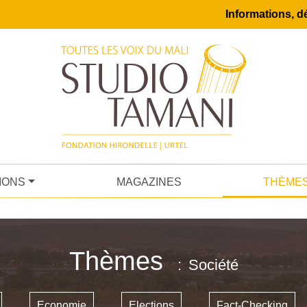
Informations, dé
IONS
MAGAZINES
THÈME
Thèmes
Société
Economie
Elections
Fact-Checking