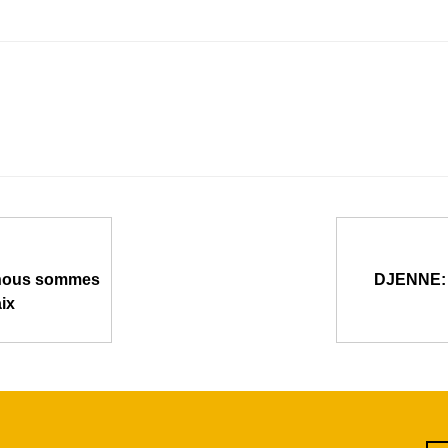
, nous sommes
DJENNE: a
aix