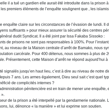
 il a tué un gardien elle aurait été introduite dans la prison à l’
es premiers éléments de l’enquête soulignent que , les islamist
ne enquête claire sur les circonstances de l’évasion de lundi. 
ens suffisants » pour mieux assurer la sécurité des centres pén
néral dudit Syndicat. Il a été joint par Issa Fakaba Sissoko :
lants de prisons ne sont pas responsables à 100%. Pour l’instant
ant, au niveau de la Maison centrale d’arrêt de Bamako, nous sy
ulation carcérale. Pour 400 détenus, nous sommes à plus de 20
ale. Présentement, cette Maison d’arrêt ne répond aujourd’hui 
é signalés jusqu’en haut lieu, c’est à dire au niveau de notre d
epuis 7 ans. Les armes également, Dieu seul sait c’est quel ty
éficié de complicités internes ?
administration pénitencière est en train de mener une enquête, 
 ».
seur de la prison a été interpellé par la gendarmerie nationale. 
sons, lui, dénonce « la manière » et lui exprime son soutien.