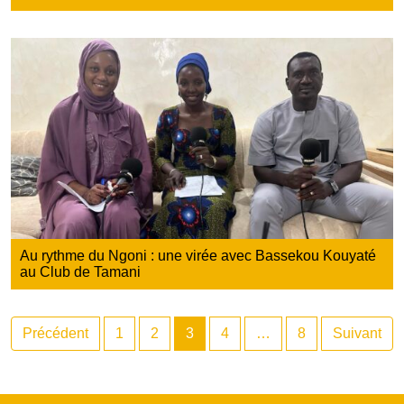
Au rythme du Ngoni : une virée avec Bassekou Kouyaté
au Club de Tamani
Précédent
1
2
3
4
…
8
Suivant