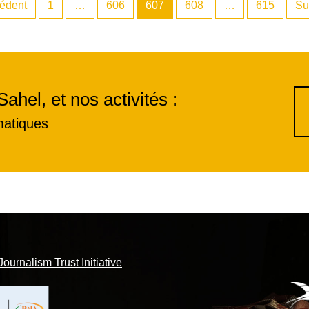
édent
1
…
606
607
608
…
615
Su
Sahel, et nos activités :
matiques
Journalism Trust Initiative