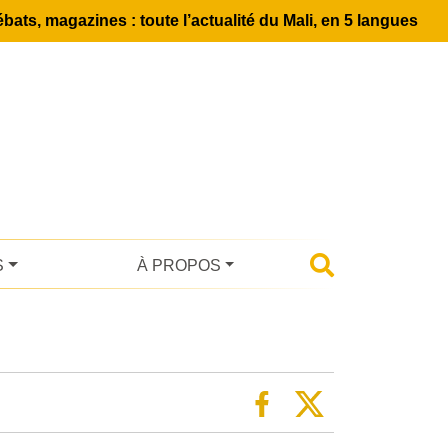
bats, magazines : toute l’actualité du Mali, en 5 langues
S
À PROPOS