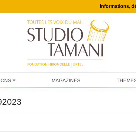
Informations, dé
IONS
MAGAZINES
THÈME
92023