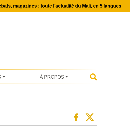
bats, magazines : toute l’actualité du Mali, en 5 langues
S
À PROPOS