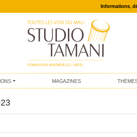
Informations, dé
IONS
MAGAZINES
THÈME
023